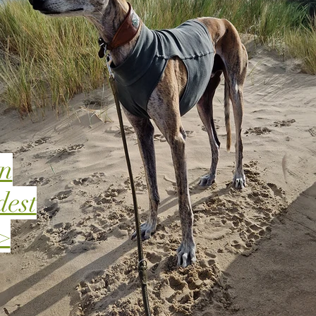
en
dest
>