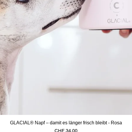
GLACIAL® Napf – damit es länger frisch bleibt - Rosa
Preis
CHF 34.00