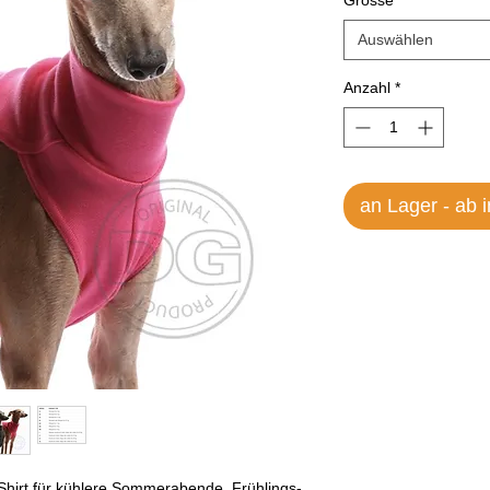
Grösse
*
Auswählen
Anzahl
*
an Lager - ab 
irt für kühlere Sommerabende, Frühlings-