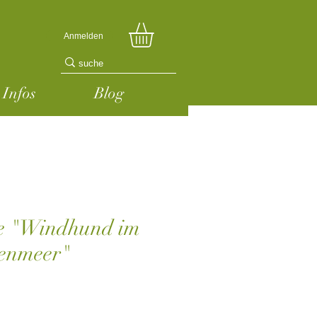
Anmelden
Infos
Blog
le "Windhund im
enmeer"