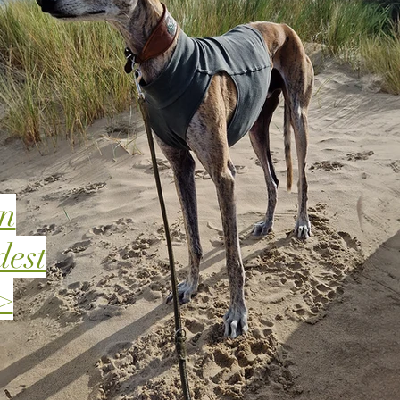
en
dest
>