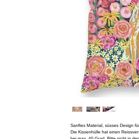
Sanftes Material, süsses Design f
Die Kissenhülle hat einen Reissv
bei max. 40 Grad. Bitte nicht in de