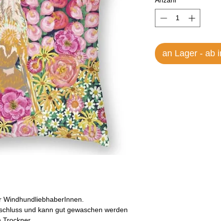
Anzahl
*
an Lager - ab 
ür WindhundliebhaberInnen.
erschluss und kann gut gewaschen werden
n Trockner.