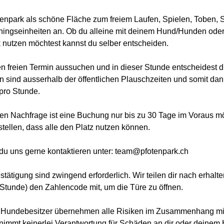
tenpark als schöne Fläche zum freiem Laufen, Spielen, Toben,
ningseinheiten an. Ob du alleine mit deinem Hund/Hunden oder
nutzen möchtest kannst du selber entscheiden.
en freien Termin aussuchen und in dieser Stunde entscheidest d
ten sind ausserhalb der öffentlichen Plauschzeiten und somit dan
 pro Stunde.
en Nachfrage ist eine Buchung nur bis zu 30 Tage im Voraus m
tellen, dass alle den Platz nutzen können.
du uns gerne kontaktieren unter: team@pfotenpark.ch
ätigung sind zwingend erforderlich. Wir teilen dir nach erhalt
Stunde) den Zahlencode mit, um die Türe zu öffnen.
 Hundebesitzer übernehmen alle Risiken im Zusammenhang mit
nimmt keinerlei Verantwortung für Schäden an dir oder deinem