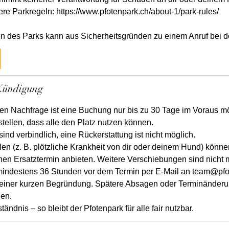
ere Parkregeln: https://www.pfotenpark.ch/about-1/park-rules/
Kündigung
en Nachfrage ist eine Buchung nur bis zu 30 Tage im Voraus m
tellen, dass alle den Platz nutzen können.
nd verbindlich, eine Rückerstattung ist nicht möglich.
llen (z. B. plötzliche Krankheit von dir oder deinem Hund) könn
en Ersatztermin anbieten. Weitere Verschiebungen sind nicht 
ndestens 36 Stunden vor dem Termin per E-Mail an team@pfo
it einer kurzen Begründung. Spätere Absagen oder Terminänder
den.
tändnis – so bleibt der Pfotenpark für alle fair nutzbar.