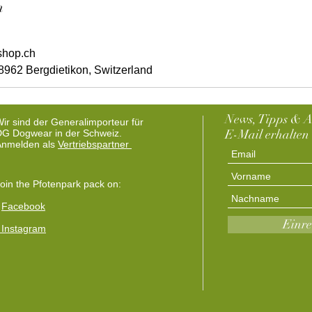
n
shop.ch
8962 Bergdietikon, Switzerland
News, Tipps & A
ir sind der Generalimporteur für
E-Mail erhalten
G Dogwear in der Schweiz.
Anmelden als
Vertriebspartner
oin the Pfotenpark pack on:
-
Facebook
Einre
 Instagram