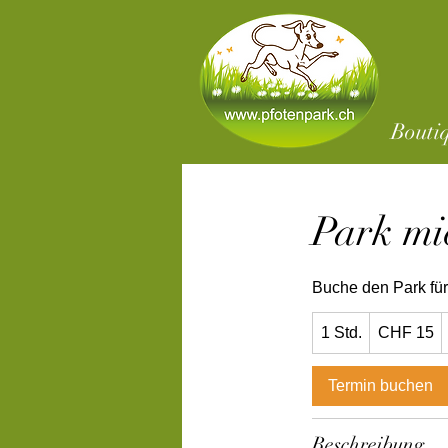
Bouti
Park mi
Buche den Park für
15
1 Std.
1
Schweizer
CHF 15
Franken
S
t
Termin buchen
d
Beschreibung