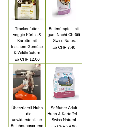
Trockenfutter
Bettmümpfeli mit
Veggie Kürbis &
guet Nacht Chrütli
Karotte mit
- Swiss Natural
frischem Gemüse
Sale-Preis
ab
CHF 7.40
& Wildkräutern
Sale-Preis
ab
CHF 12.00
Überzügerli Huhn
Softfutter Adult
– die
Huhn & Kartoffel –
unwiderstehliche
Swiss Natural
Belohnungscreme
Sale-Preis
ab
CHF 39.90