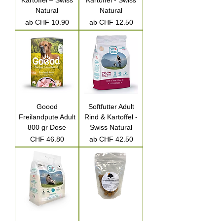
Kartoffel – Swiss
Kartoffel - Swiss
Natural
Natural
Sale-Preis
Sale-Preis
ab
CHF 10.90
ab
CHF 12.50
Goood
Softfutter Adult
Freilandpute Adult
Rind & Kartoffel -
800 gr Dose
Swiss Natural
Preis
Sale-Preis
CHF 46.80
ab
CHF 42.50