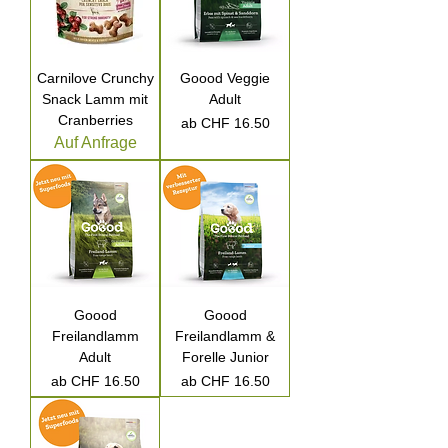
Carnilove Crunchy
Goood Veggie
Snack Lamm mit
Adult
Cranberries
Sale-Preis
ab
CHF 16.50
Auf Anfrage
Goood
Goood
Freilandlamm
Freilandlamm &
Adult
Forelle Junior
Sale-Preis
Sale-Preis
ab
CHF 16.50
ab
CHF 16.50