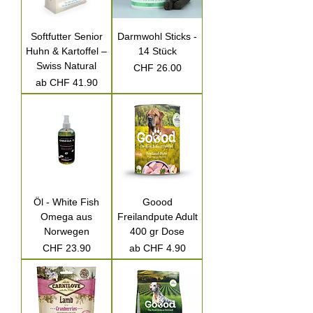
Softfutter Senior
Darmwohl Sticks -
Huhn & Kartoffel –
14 Stück
Swiss Natural
Preis
CHF 26.00
Sale-Preis
ab
CHF 41.90
Öl - White Fish
Goood
Omega aus
Freilandpute Adult
Norwegen
400 gr Dose
Preis
Sale-Preis
CHF 23.90
ab
CHF 4.90