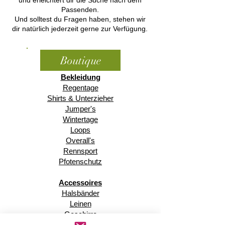
und erleichtert dir die Suche nach dem
Passenden.
Und solltest du Fragen haben, stehen wir
dir natürlich jederzeit gerne zur Verfügung.
Boutique
Bekleidung
Regentage
Shirts & Unterzieher
Jumper's
Wintertage
Loops
Overall's
Rennsport
Pfotenschutz
Accessoires
Halsbänder
Leinen
Geschirre
Gassitaschen & Pouches