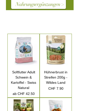
Nahrungsergänzungen >
Softfutter Adult
Hühnerbrust in
Schwein &
Streifen 200g -
Kartoffel - Swiss
Wildes Land
Natural
Preis
CHF 7.90
Sale-Preis
ab
CHF 42.50