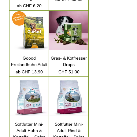
Sale-Preis
ab
CHF 6.20
Goood
Gras- & Kotfresser
Freilandhuhn Adult
Drops
Sale-Preis
Preis
ab
CHF 13.90
CHF 51.00
Softfutter Mini-
Softfutter Mini-
Adult Huhn &
Adult Rind &