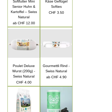
Softfutter Mini
Käse Geflügel
Senior Huhn &
Softies
Kartoffel – Swiss
Preis
CHF 3.50
Natural
Sale-Preis
ab
CHF 12.00
Poulet Deluxe
Gourmettli Rind -
Wurst (200g) -
Swiss Natural
Swiss Natural
Sale-Preis
ab
CHF 4.90
Preis
CHF 4.00