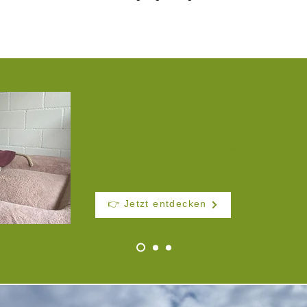
Paw-ty Time! 🐾
Dieses raschelnde Party-Spielzeug bringt gute L
👉 Jetzt entdecken