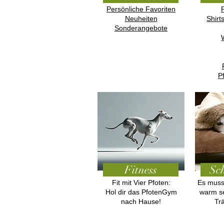
Persönliche Favoriten
Neuheiten
Shirt
Sonderangebote
P
Fitness
Sch
Fit mit Vier Pfoten:
Es muss
Hol dir das PfotenGym
warm s
nach Hause!
Tr