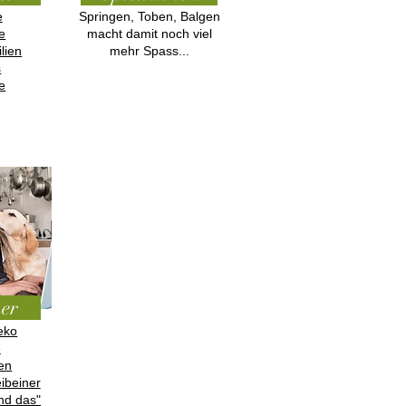
e
Springen, Toben, Balgen
e
macht damit noch viel
lien
mehr Spass...
s
e
ner
Deko
e
en
ibeiner
nd das"