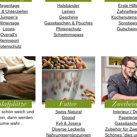
Regentage
Halsbänder
Erste Hilf
s & Unterzieher
Leinen
Zahnpfleg
Jumper's
Geschirre
Küchenutensi
Wintertage
Gassitaschen & Pouches
Sonstige
Loops
Pfotenschutz
Gutschein
Overall's
Schwimmspass
Rennsport
fotenschutz
lafplätze
Futter
Zweibei
 schön weich und
Swiss Natural
Interieur / 
ein, dann werden
Goood
Papeteri
äume wahr...
Kyli & Josera
Gassitasch
Diverse Leckerlis
Zubehör für Zwe
Nahrungsergänzungen
Schönes "dies u