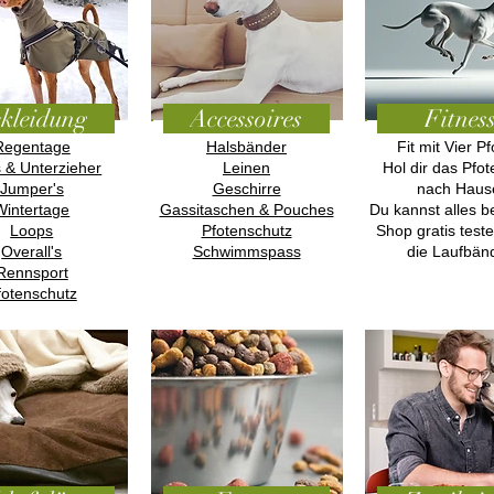
kleidung
Accessoires
Fitnes
Regentage
Halsbänder
Fit mit Vier Pf
s & Unterzieher
Leinen
Hol dir das Pf
Jumper's
Geschirre
nach Haus
Wintertage
Gassitaschen & Pouches
Du kannst alles b
Loops
Pfotenschutz
Shop gratis test
Overall's
Schwimmspass
die Laufbänd
Rennsport
fotenschutz