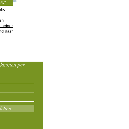
ner
Deko
e
en
ibeiner
nd das"
ktionen per
ichen