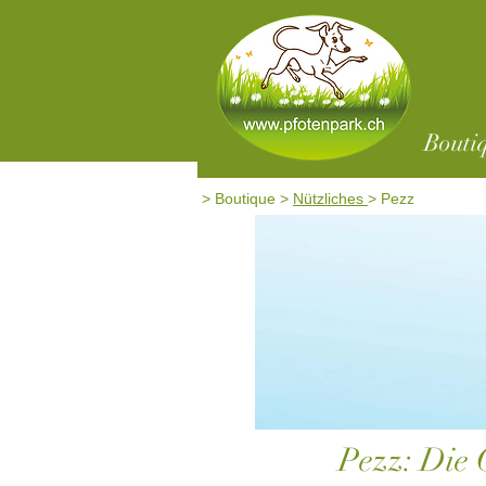
Bouti
>
Boutique
>
Nützliches
> Pezz
Pezz: Die 