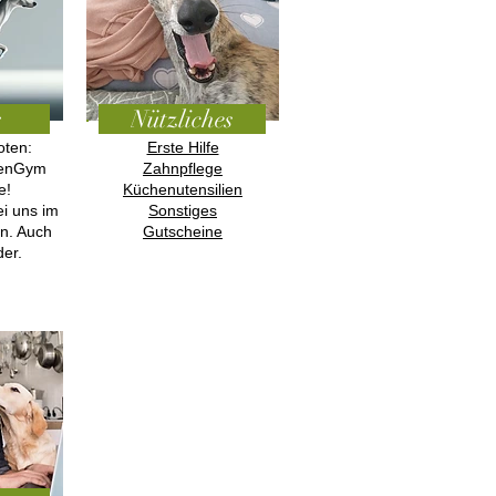
s
Nützliches
oten:
Erste Hilfe
otenGym
Zahnpflege
e!
Küchenutensilien
ei uns im
Sonstiges
en. Auch
Gutscheine
er.