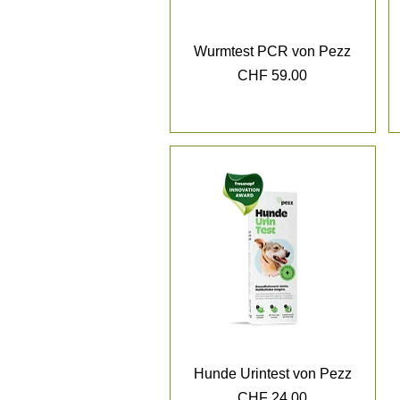
Wurmtest PCR von Pezz
Preis
CHF 59.00
Hunde Urintest von Pezz
Preis
CHF 24.00