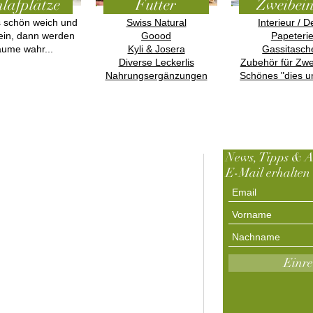
lafplätze
Futter
Zweibei
 schön weich und
Swiss Natural
Interieur / 
ein, dann werden
Goood
Papeteri
äume wahr...
Kyli & Josera
Gassitasch
Diverse Leckerlis
Zubehör für Zwe
Nahrungsergänzungen
Schönes "dies u
News, Tipps & A
ir sind der Generalimporteur für
E-Mail erhalten
G Dogwear in der Schweiz.
Anmelden als
Vertriebspartner
oin the Pfotenpark pack on:
-
Facebook
Einre
 Instagram