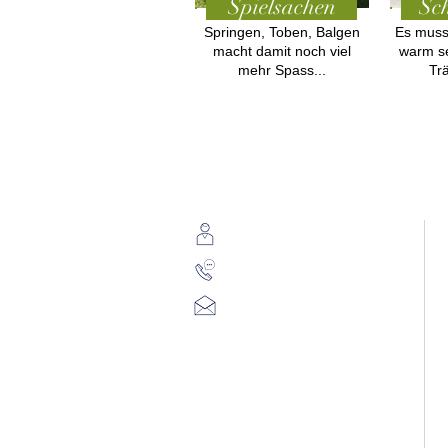
Spielsachen
Sch
Springen, Toben, Balgen
Es muss
macht damit noch viel
warm s
mehr Spass...
Tr
W
Kontakt
D
+41 (0)79 814 41 41
team@pfotenpark.ch
J
Pfotenpark powered by
Ocean Window GmbH
-
Büro: 8962 Bergdietikon
Park: 8952 Schlieren
Schweiz