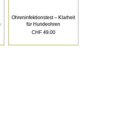
Ohreninfektionstest – Klarheit
e
für Hundeohren
Preis
CHF 49.00