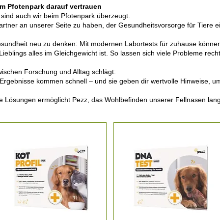
im Pfotenpark darauf vertrauen
 sind auch wir beim Pfotenpark überzeugt.
rtner an unserer Seite zu haben, der Gesundheitsvorsorge für Tiere ei
ergesundheit neu zu denken: Mit modernen Labortests für zuhause könn
Lieblings alles im Gleichgewicht ist. So lassen sich viele Probleme rec
wischen Forschung und Alltag schlägt:
e Ergebnisse kommen schnell – und sie geben dir wertvolle Hinweise, u
e Lösungen ermöglicht Pezz, das Wohlbefinden unserer Fellnasen langfr