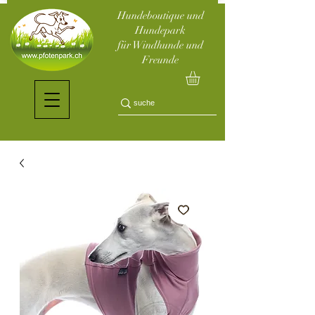
Hundeboutique und
Hundepark
für Windhunde und
Freunde