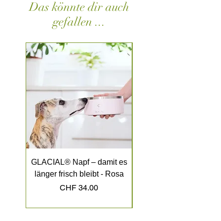
Das könnte dir auch
kannst. Leider werden die Baumwoll
Shirts in Rosé nicht mehr hergestellt.
gefallen ...
GLACIAL® Napf – damit es
GLACIAL® Napf – dami
länger frisch bleibt - Rosa
länger frisch bleibt - K
Preis
CHF 34.00