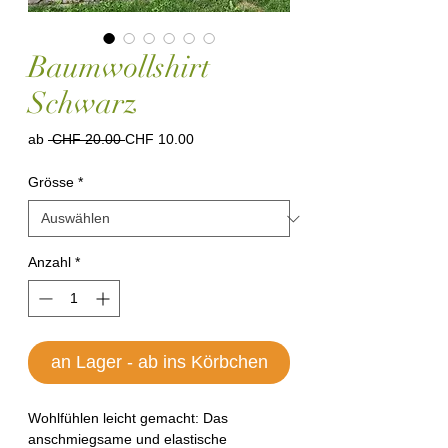
Baumwollshirt
Schwarz
Standardpreis
Sale-
ab
 CHF 20.00 
CHF 10.00
Preis
Grösse
*
Anzahl
*
an Lager - ab ins Körbchen
Wohlfühlen leicht gemacht: Das
anschmiegsame und elastische