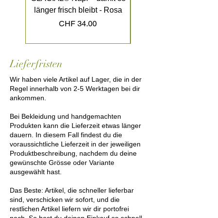
XL Galgo, Greyhound etc. bis ca. 35
länger frisch bleibt - Rosa
länger frisch bleibt - K
kg
Preis
CHF 34.00
Lieferfristen
Wir haben viele Artikel auf Lager, die in der
Regel innerhalb von 2-5 Werktagen bei dir
ankommen.
Bei Bekleidung und handgemachten
Produkten kann die Lieferzeit etwas länger
dauern. In diesem Fall findest du die
voraussichtliche Lieferzeit in der jeweiligen
Produktbeschreibung, nachdem du deine
gewünschte Grösse oder Variante
ausgewählt hast.
Das Beste: Artikel, die schneller lieferbar
sind, verschicken wir sofort, und die
restlichen Artikel liefern wir dir portofrei