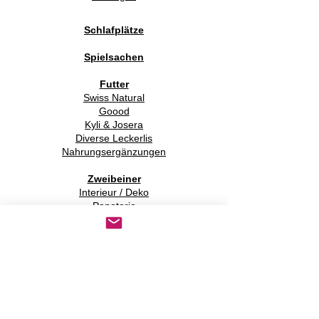
Schlafplätze
Spielsachen
Futter
Swiss Natural
Goood
Kyli & Josera
Diverse Leckerlis
Nahrungsergänzungen
Zweibeiner
Interieur / Deko
Papeterie
Gassitaschen
Zubehör für Zweibeiner
Schönes "dies und das"
Spezielles
Persönliche Favoriten
Neuheiten
Sonderangebote