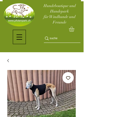
Hundeboutique und
Hundepark
für Windhunde und
Freunde