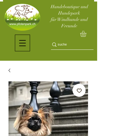
Hundeboutique und
Hundepark
für Windhunde und
Freunde