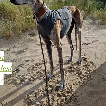
en
dest
>