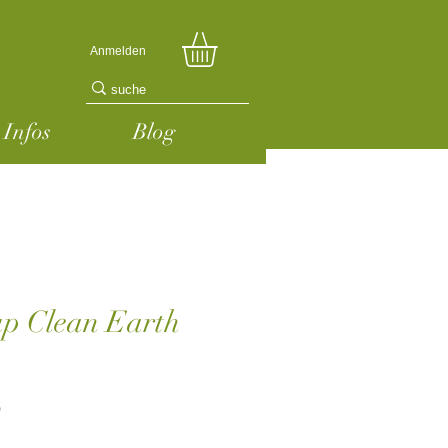
Anmelden
Infos
Blog
p Clean Earth
reis
Sale-
0
Preis