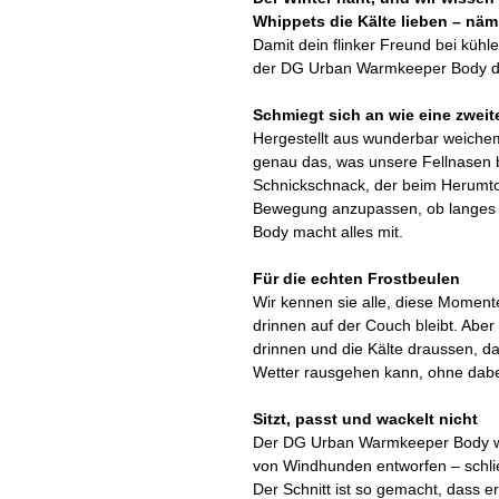
Whippets die Kälte lieben – näml
Damit dein flinker Freund bei kühlen
der DG Urban Warmkeeper Body di
Schmiegt sich an wie eine zweit
Hergestellt aus wunderbar weiche
genau das, was unsere Fellnasen 
Schnickschnack, der beim Herumtoll
Bewegung anzupassen, ob langes 
Body macht alles mit.
Für die echten Frostbeulen
Wir kennen sie alle, diese Momente
drinnen auf der Couch bleibt. Aber
drinnen und die Kälte draussen, da
Wetter rausgehen kann, ohne dabei 
Sitzt, passt und wackelt nicht
Der DG Urban Warmkeeper Body wurd
von Windhunden entworfen – schlie
Der Schnitt ist so gemacht, dass e