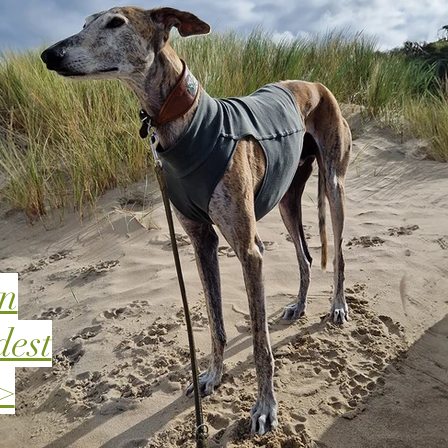
en
dest
>