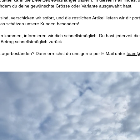
en kann die Lieferzeit etwas länger dauern. In diesem Fall findest du 
chdem du deine gewünschte Grösse oder Variante ausgewählt hast.
 sind, verschicken wir sofort, und die restlichen Artikel liefern wir dir p
– das schätzen unsere Kunden besonders!
n kommen, informieren wir dich schnellstmöglich. Du hast jederzeit die
n Betrag schnellstmöglich zurück.
Lagerbeständen? Dann erreichst du uns gerne per E-Mail unter
team@