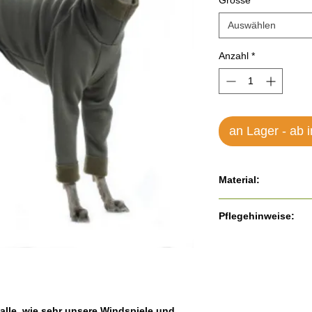
Grösse
*
Auswählen
Anzahl
*
an Lager - ab 
Material:
66% Baumwolle
Pflegehinweise:
31% Polyester (P
3% Elastan
Dieses Produkt ist p
30° in der Waschmas
sogar für die Verwen
was den Stoff noch k
 alle, wie sehr unsere Windspiele und