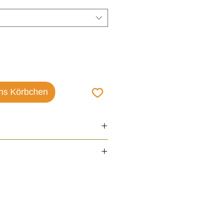
ins Körbchen
ES)
flegeleicht und kann bei maximal
chine gewaschen werden. Sie ist
dung von Weichspüler geeignet,
uscheliger macht.