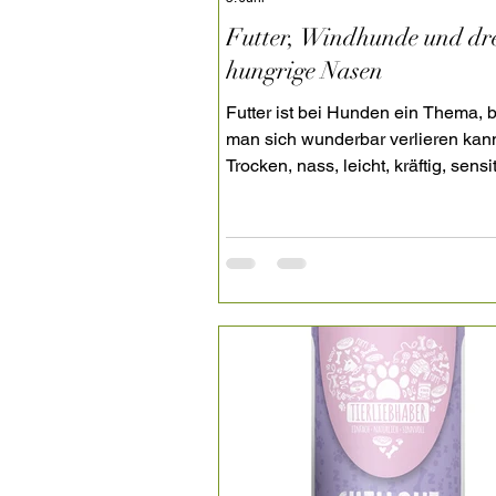
Futter, Windhunde und dre
hungrige Nasen
Futter ist bei Hunden ein Thema, 
man sich wunderbar verlieren kan
Trocken, nass, leicht, kräftig, sensi
voller Energie – am Ende zählt für
allem eines: Was tut unseren eige
Hunden gut? In diesem Beitrag er
wir, warum wir unser Futterkonzep
angepasst haben und was sich be
unseren drei hungrigen Windhun
bewährt.