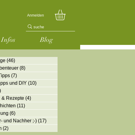
Anmelden
Infos
Blog
äge
(46)
46 Beiträge
benteuer
(8)
8 Beiträge
Tipps
(7)
7 Beiträge
Tipps und DIY
(10)
10 Beiträge
)
11 Beiträge
 & Rezepte
(4)
4 Beiträge
hichten
(11)
11 Beiträge
gung
(6)
6 Beiträge
- und Nachher ;-)
(17)
17 Beiträge
m
(2)
2 Beiträge