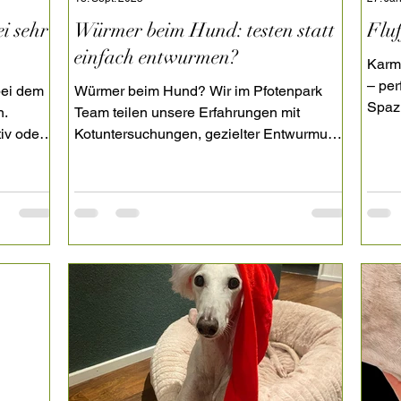
i sehr
Würmer beim Hund: testen statt
Flu
einfach entwurmen?
Karm
– per
bei dem
Würmer beim Hund? Wir im Pfotenpark
Spazi
n.
Team teilen unsere Erfahrungen mit
#Gal
tiv oder
Kotuntersuchungen, gezielter Entwurmung
 uns vor
und warum wir nicht einfach blind nach
nen
Kalender entwurmen.
zählen
t etwas
i
dnasen