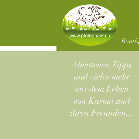
Bouti
Abenteuer, Tipps
und vieles mehr
aus dem Leben
von Karma und
ihren Freunden...