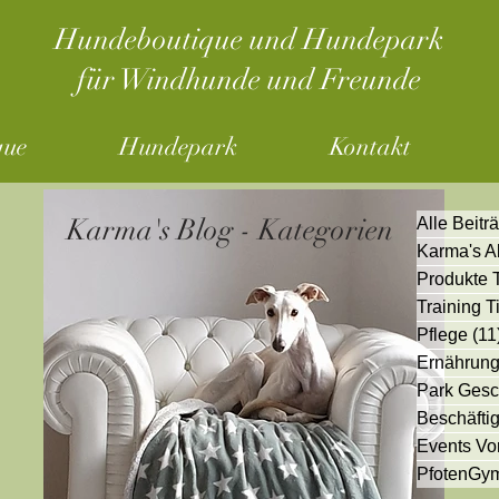
Hundeboutique und Hundepark
für Windhunde und Freunde
que
Hundepark
Kontakt
Karma's Blog - Kategorien
Alle Beitr
Karma's A
Produkte 
Training 
Pflege
(11
Ernährung
Park Gesc
Beschäfti
Events Vor
PfotenGy