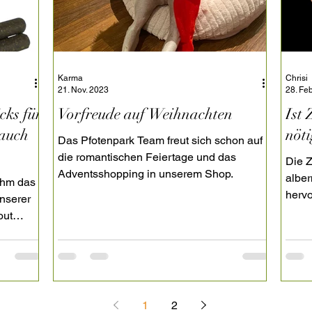
Karma
Chrisi
21. Nov. 2023
28. Fe
cks für
Vorfreude auf Weihnachten
Ist
 auch
nöti
Das Pfotenpark Team freut sich schon auf
die romantischen Feiertage und das
Die 
Adventsshopping in unserem Shop.
alber
 ihm das
herv
unserer
von Z
out
1
2