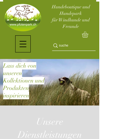
Hundeboutique und
Hundepark
für Windhunde und
Freunde
Lass dich von
unseren
Kollektionen und
Produkten
inspirieren
Unsere
Dienstleistungen