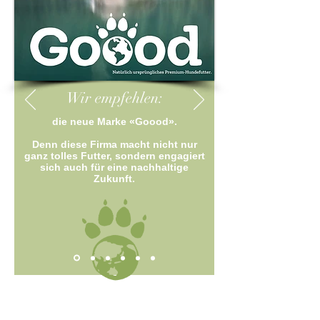
Wir empfehlen:
die neue Marke «Goood».
Denn diese Firma macht nicht nur
ganz tolles Futter, sondern engagiert
sich auch für eine nachhaltige
Zukunft.