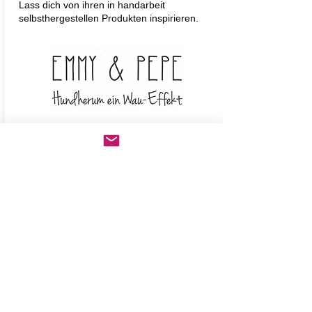
Lass dich von ihren in handarbeit
selbsthergestellen Produkten inspirieren.
Hurtta - Hundebekleidung aus
Finnland - vom hohen Norden
Das finnländische Unternehmen hat eine
gut 20-jährige Geschichte und ist
spezialisiert in Hundebekleidung.
Ihre Liebe zu Hunden und die Erfahrung mit
dem unerbittlichen Winter und Regen ist
spürbar in allem was sie tun. Hurtta ist die
Hundekleidung für nicht-typische
Windhunde.