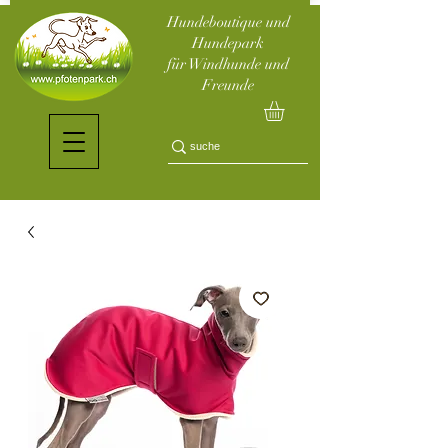
Hundeboutique und
Hundepark
für Windhunde und
Freunde