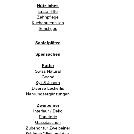
Nützliches
Erste Hilfe
Zahnpflege
Küchenutensilien
Sonstiges
Schlafplätze
Spielsachen
Futter
Swiss Natural
Goood
Kyli & Josera
Diverse Leckerlis
Nahrungsergänzungen
Zweibeiner
Interieur / Deko
Papeterie
Gassitaschen
Zubehör für Zweibeiner
Schönes "dies und das"