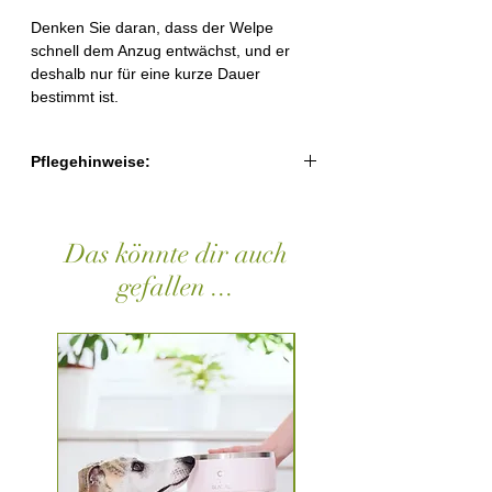
Denken Sie daran, dass der Welpe
schnell dem Anzug entwächst, und er
deshalb nur für eine kurze Dauer
bestimmt ist.
Pflegehinweise:
In der Waschmaschine bei max. 30°C
waschbar. Benutzen Sie keinen
Das könnte dir auch
Weichspüler. Den angezogenen Hund
immer unter Aufsicht behalten. Den
gefallen ...
angezogenen Hund nicht in geheizten
Räumen lassen - achten Sie auf die
Sicherheit Ihrer Haustiere!