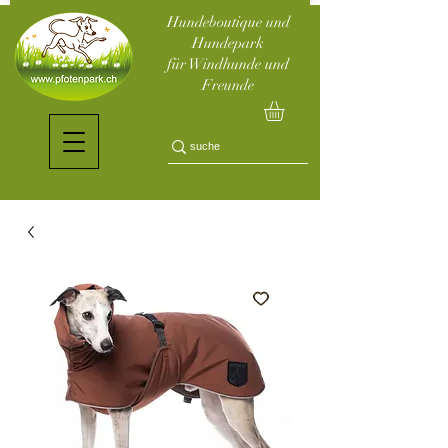
Hundeboutique und
Hundepark
für Windhunde und
Freunde