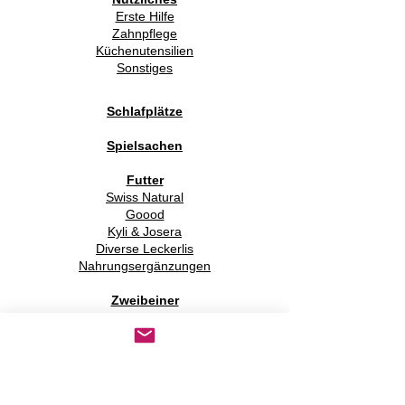
Erste Hilfe
Zahnpflege
Küchenutensilien
Sonstiges
Schlafplätze
Spielsachen
Futter
Swiss Natural
Goood
Kyli & Josera
Diverse Leckerlis
Nahrungsergänzungen
Zweibeiner
Interieur / Deko
Papeterie
Gassitaschen
Zubehör für Zweibeiner
Schönes "dies und das"