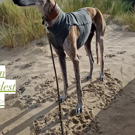
en
dest
>