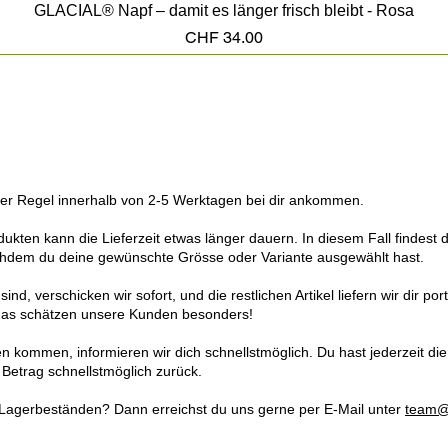
GLACIAL® Napf – damit es länger frisch bleibt - Rosa
Preis
CHF 34.00
n der Regel innerhalb von 2-5 Werktagen bei dir ankommen.
en kann die Lieferzeit etwas länger dauern. In diesem Fall findest du 
chdem du deine gewünschte Grösse oder Variante ausgewählt hast.
 sind, verschicken wir sofort, und die restlichen Artikel liefern wir dir p
– das schätzen unsere Kunden besonders!
n kommen, informieren wir dich schnellstmöglich. Du hast jederzeit die
n Betrag schnellstmöglich zurück.
Lagerbeständen? Dann erreichst du uns gerne per E-Mail unter
team@