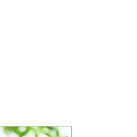
n da Atmungsaktiv
h nach dem Waschen
bei max. 30°. Keinen
den.