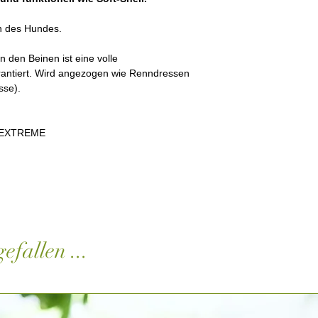
- angenehm zu trage
- hält die Form auc
n des Hundes.
- Antibakteriell
Waschmaschinenfest 
n den Beinen ist eine volle
Weichspüler verwen
antiert. Wird angezogen wie Renndressen
sse).
 EXTREME
efallen ...