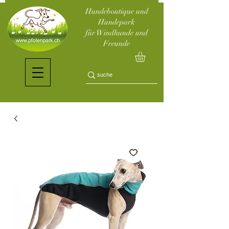
Hundeboutique und
Hundepark
für Windhunde und
Freunde