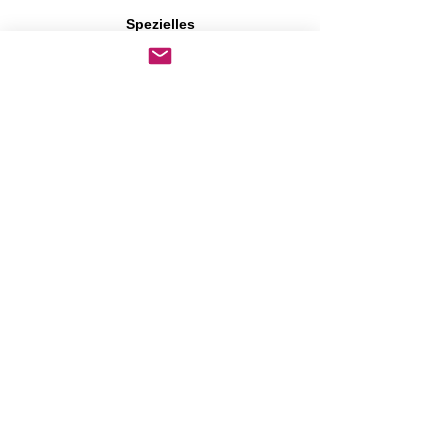
Spezielles
Persönliche Favoriten
Neuheiten
Sonderangebote
Second Hand
Kundengalerie
Hundepark
Park
Privatvermietung
Plausch im
Pfotenpark
Plauschmitglieder
PfotenGym
Gym
Privatvermietung