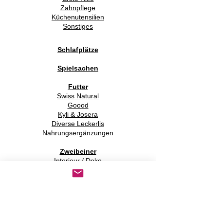
Zahnpflege
Küchenutensilien
Sonstiges
Schlafplätze
Spielsachen
Futter
Swiss Natural
Goood
Kyli & Josera
Diverse Leckerlis
Nahrungsergänzungen
Zweibeiner
Interieur / Deko
Papeterie
Gassitaschen
Zubehör für Zweibeiner
Schönes "dies und das"
Spezielles