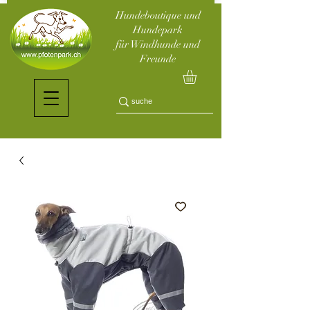
Hundeboutique und
Hundepark
für Windhunde und
Freunde