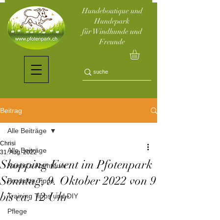
Hundeboutique und
Hundepark
für Windhunde und
Freunde
Beitrag
Alle Beiträge
Chrisi
Alle Beiträge
31. Aug. 2022
Shopping Event im Pfotenpark
Karma's Abenteuer
Sonntag, 9. Oktober 2022 von 9
Produkte Tipps
bis ca. 12 Uhr
Training Tipps und DIY
Pflege